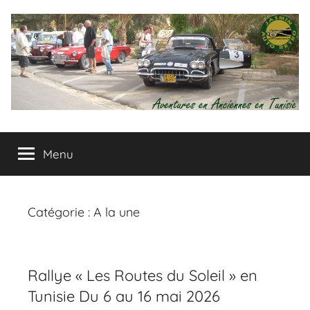
Aller
au
contenu
Jasmin
Aventures
en
Menu
Auto
Autos
Anciennes
en
Retro
Tunisie
Catégorie :
A la une
Rallye « Les Routes du Soleil » en
Tunisie Du 6 au 16 mai 2026