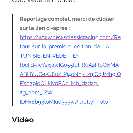
Reportage complet, merci de cliquer
sur le lien ci-après :
https://www.newsclassicracing.com/Re
tour-sur-la-premiere-edition-de-LA-
TUNISIE-EN-VEDETTE?
fbclid=IwY2xjawIG055leHRuA2FlbQIxMA
ABHYUCeKJ80z_Pj4oNh7_znjQqJMhglQ
PX079j0OLkivqPOc-Mb_dzdzq-
zg_aem_lZW-
IDHx8b93l0MIuu555w#prettyPhoto
Vidéo